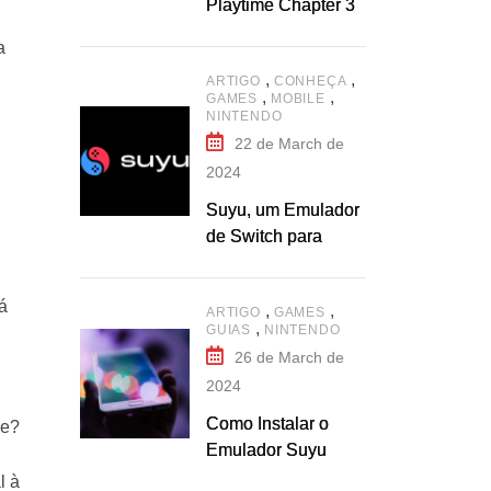
Playtime Chapter 3
a
,
,
ARTIGO
CONHEÇA
,
,
GAMES
MOBILE
NINTENDO
22 de March de
2024
Suyu, um Emulador
de Switch para
Celular
á
,
,
ARTIGO
GAMES
,
GUIAS
NINTENDO
26 de March de
2024
Como Instalar o
ue?
Emulador Suyu
l à