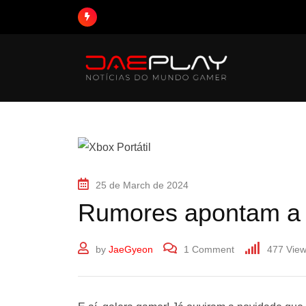
25 de March de 2024
Rumores apontam a c
by
JaeGyeon
1
Comment
477
View