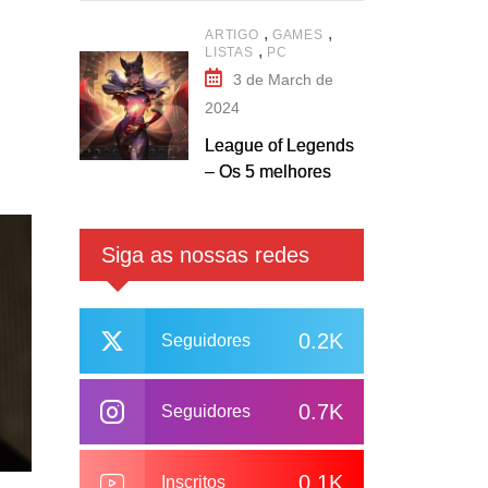
E
,
,
ARTIGO
GAMES
,
LISTAS
PC
3 de March de
2024
League of Legends
– Os 5 melhores
campeões Mid
Laners
Siga as nossas redes
0.2K
Seguidores
0.7K
Seguidores
0.1K
Inscritos