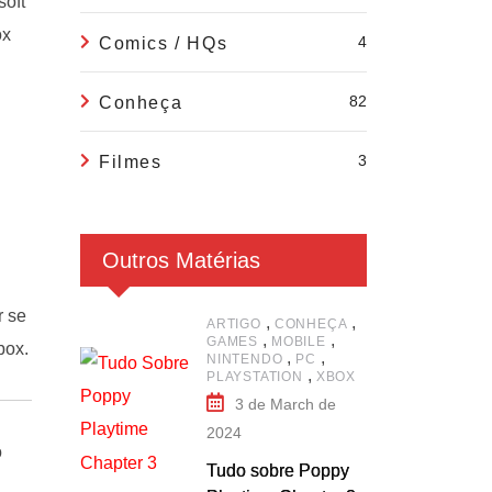
soft
ox
4
Comics / HQs
82
Conheça
3
Filmes
Outros Matérias
r se
,
,
ARTIGO
CONHEÇA
,
,
GAMES
MOBILE
box.
,
,
NINTENDO
PC
,
PLAYSTATION
XBOX
3 de March de
2024
o
Tudo sobre Poppy