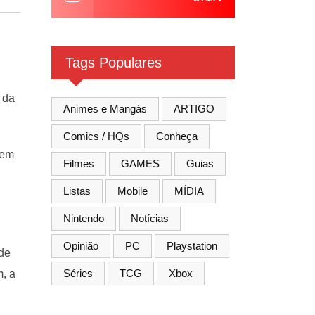
Tags Populares
 da
Animes e Mangás
ARTIGO
Comics / HQs
Conheça
uem
Filmes
GAMES
Guias
…
Listas
Mobile
MÍDIA
Nintendo
Notícias
Opinião
PC
Playstation
ode
Séries
TCG
Xbox
m, a