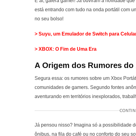
E aí, galera gamer! Já ouviram a novidade qu
está entrando com tudo na onda portátil com u
no seu bolso!
> Suyu, um Emulador de Switch para Celula
> XBOX: O Fim de Uma Era
A Origem dos Rumores do X
Segura essa: os rumores sobre um Xbox Portáti
comunidades de gamers. Segundo fontes anônim
aventurando em territórios inexplorados, traba
CONTIN
Já pensou nisso? Imagina só a possibilidade de
ônibus, na fila do café ou no conforto do seu so