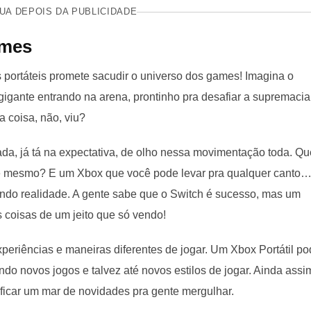
UA DEPOIS DA PUBLICIDADE
ames
 portáteis promete sacudir o universo dos games! Imagina o
igante entrando na arena, prontinho pra desafiar a supremacia
 coisa, não, viu?
da, já tá na expectativa, de olho nessa movimentação toda. Q
o é mesmo? E um Xbox que você pode levar pra qualquer canto
ando realidade. A gente sabe que o Switch é sucesso, mas um
s coisas de um jeito que só vendo!
eriências e maneiras diferentes de jogar. Um Xbox Portátil p
ndo novos jogos e talvez até novos estilos de jogar. Ainda assi
ficar um mar de novidades pra gente mergulhar.