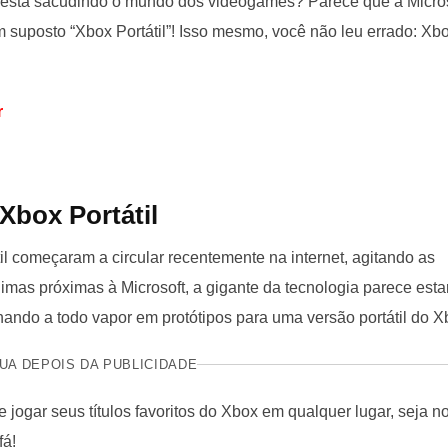
e está sacudindo o mundo dos videogames? Parece que a Micro
m suposto “Xbox Portátil”! Isso mesmo, você não leu errado: Xb
r
box Portátil
l começaram a circular recentemente na internet, agitando as
as próximas à Microsoft, a gigante da tecnologia parece esta
lhando a todo vapor em protótipos para uma versão portátil do X
UA DEPOIS DA PUBLICIDADE
 jogar seus títulos favoritos do Xbox em qualquer lugar, seja n
fá!