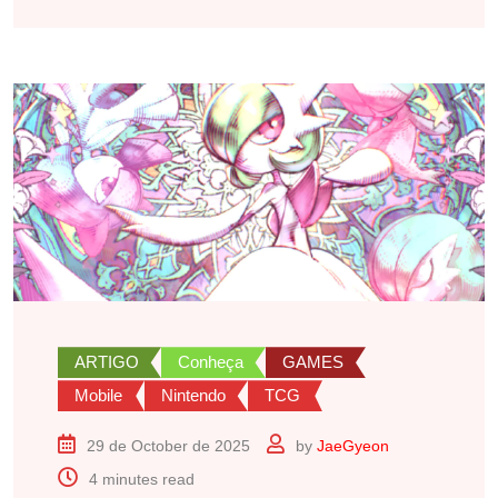
ARTIGO
Conheça
GAMES
Mobile
Nintendo
TCG
29 de October de 2025
by
JaeGyeon
4 minutes read