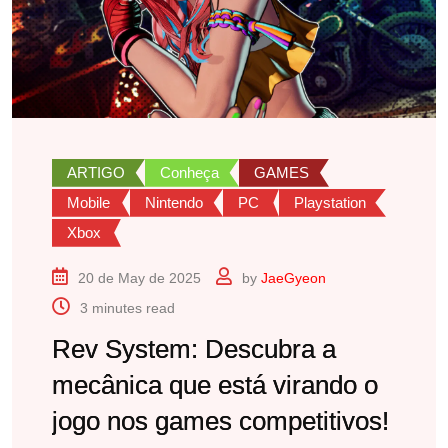
ARTIGO
Conheça
GAMES
Mobile
Nintendo
PC
Playstation
Xbox
20 de May de 2025
by
JaeGyeon
3 minutes read
Rev System: Descubra a
mecânica que está virando o
jogo nos games competitivos!