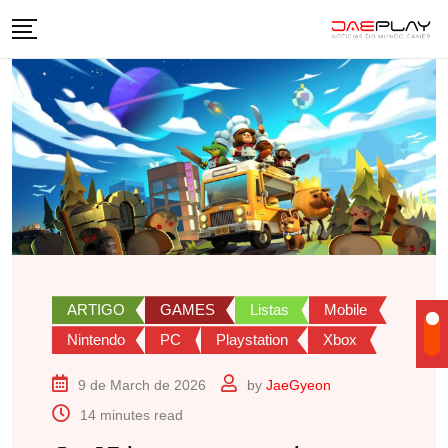
Skip
to
content
ARTIGO
GAMES
Listas
Mobile
Nintendo
PC
Playstation
Xbox
9 de March de 2026
by
JaeGyeon
14 minutes read