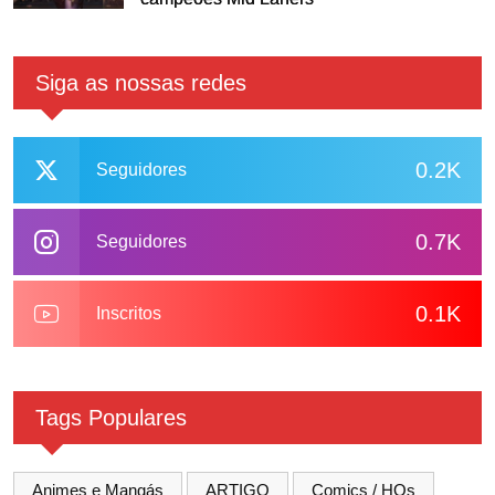
Siga as nossas redes
0.2K
Seguidores
0.7K
Seguidores
0.1K
Inscritos
Tags Populares
Animes e Mangás
ARTIGO
Comics / HQs