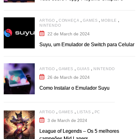
,
,
,
,
ARTIGO
CONHEÇA
GAMES
MOBILE
NINTENDO
22 de March de 2024
Suyu, um Emulador de Switch para Celular
,
,
,
ARTIGO
GAMES
GUIAS
NINTENDO
26 de March de 2024
Como Instalar o Emulador Suyu
,
,
,
ARTIGO
GAMES
LISTAS
PC
3 de March de 2024
League of Legends – Os 5 melhores
campeões Mid Laners