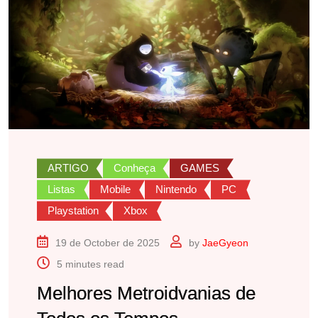
ARTIGO
Conheça
GAMES
Listas
Mobile
Nintendo
PC
Playstation
Xbox
19 de October de 2025
by
JaeGyeon
5 minutes read
Melhores Metroidvanias de