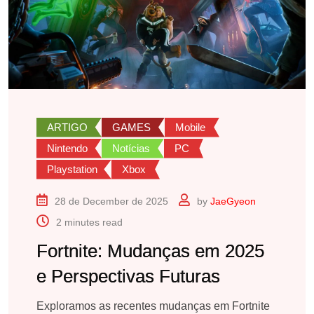
ARTIGO
GAMES
Mobile
Nintendo
Notícias
PC
Playstation
Xbox
28 de December de 2025
by
JaeGyeon
2 minutes read
Fortnite: Mudanças em 2025
e Perspectivas Futuras
Exploramos as recentes mudanças em Fortnite