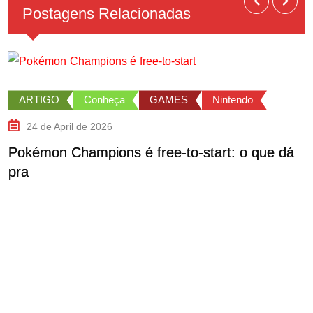
Postagens Relacionadas
ARTIGO
Conheça
GAMES
Nintendo
24 de April de 2026
Pokémon Champions é free-to-start: o que dá
pra
P
P