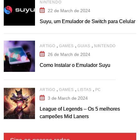
NINTENDO
22 de March de 2024
Suyu, um Emulador de Switch para Celular
,
,
,
ARTIGO
GAMES
GUIAS
NINTENDO
26 de March de 2024
Como Instalar o Emulador Suyu
,
,
,
ARTIGO
GAMES
LISTAS
PC
3 de March de 2024
League of Legends – Os 5 melhores
campeões Mid Laners