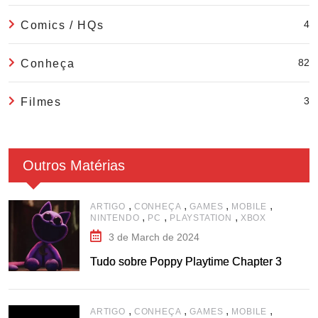
4
Comics / HQs
82
Conheça
3
Filmes
Outros Matérias
,
,
,
,
ARTIGO
CONHEÇA
GAMES
MOBILE
,
,
,
NINTENDO
PC
PLAYSTATION
XBOX
3 de March de 2024
Tudo sobre Poppy Playtime Chapter 3
,
,
,
,
ARTIGO
CONHEÇA
GAMES
MOBILE