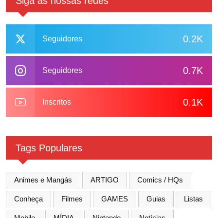
Siga as nossas redes
0.2K
Seguidores
0.7K
Seguidores
0.1K
Inscritos
Tags Populares
Animes e Mangás
ARTIGO
Comics / HQs
Conheça
Filmes
GAMES
Guias
Listas
Mobile
MÍDIA
Nintendo
Notícias