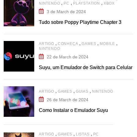
,
,
,
NINTENDO
PC
PLAYSTATION
XBOX
3 de March de 2024
Tudo sobre Poppy Playtime Chapter 3
,
,
,
,
ARTIGO
CONHEÇA
GAMES
MOBILE
NINTENDO
22 de March de 2024
Suyu, um Emulador de Switch para Celular
,
,
,
ARTIGO
GAMES
GUIAS
NINTENDO
26 de March de 2024
Como Instalar o Emulador Suyu
,
,
,
ARTIGO
GAMES
LISTAS
PC