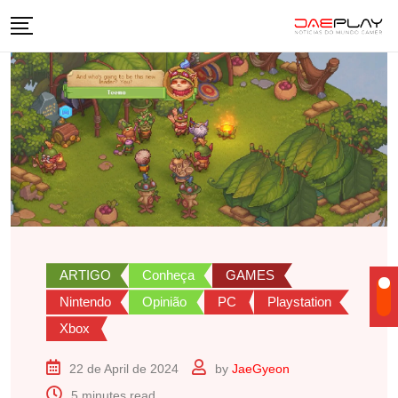
Skip
to
content
ARTIGO
Conheça
GAMES
Nintendo
Opinião
PC
Playstation
Xbox
22 de April de 2024
by
JaeGyeon
5 minutes read