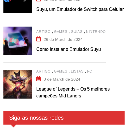
Suyu, um Emulador de Switch para Celular
,
,
,
ARTIGO
GAMES
GUIAS
NINTENDO
26 de March de 2024
Como Instalar o Emulador Suyu
,
,
,
ARTIGO
GAMES
LISTAS
PC
3 de March de 2024
League of Legends – Os 5 melhores
campeões Mid Laners
Siga as nossas redes