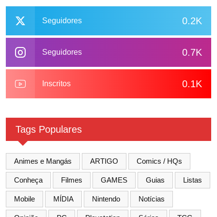
0.2K
Seguidores
0.7K
Seguidores
0.1K
Inscritos
Tags Populares
Animes e Mangás
ARTIGO
Comics / HQs
Conheça
Filmes
GAMES
Guias
Listas
Mobile
MÍDIA
Nintendo
Notícias