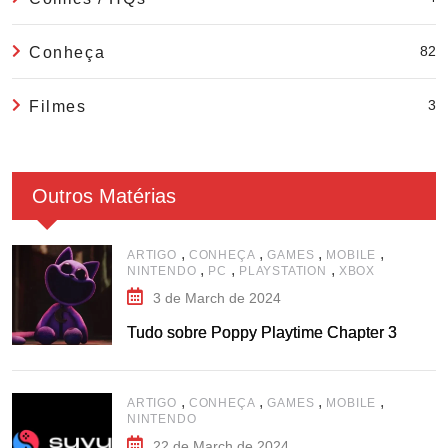
82
Conheça
3
Filmes
Outros Matérias
,
,
,
,
ARTIGO
CONHEÇA
GAMES
MOBILE
,
,
,
NINTENDO
PC
PLAYSTATION
XBOX
3 de March de 2024
Tudo sobre Poppy Playtime Chapter 3
,
,
,
,
ARTIGO
CONHEÇA
GAMES
MOBILE
NINTENDO
22 de March de 2024