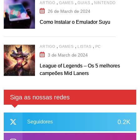
,
,
,
ARTIGO
GAMES
GUIAS
NINTENDO
26 de March de 2024
Como Instalar o Emulador Suyu
,
,
,
ARTIGO
GAMES
LISTAS
PC
3 de March de 2024
League of Legends – Os 5 melhores
campeões Mid Laners
Siga as nossas redes
0.2K
Seguidores