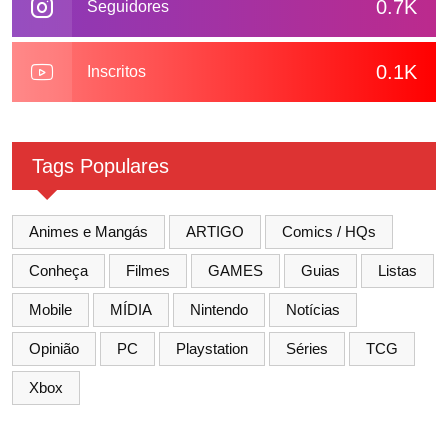
0.7K
Seguidores
0.1K
Inscritos
Tags Populares
Animes e Mangás
ARTIGO
Comics / HQs
Conheça
Filmes
GAMES
Guias
Listas
Mobile
MÍDIA
Nintendo
Notícias
Opinião
PC
Playstation
Séries
TCG
Xbox