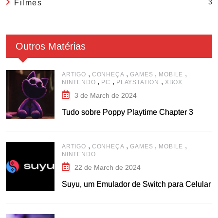
3
Filmes
Outros Matérias
,
,
,
,
ARTIGO
CONHEÇA
GAMES
MOBILE
,
,
,
NINTENDO
PC
PLAYSTATION
XBOX
3 de March de 2024
Tudo sobre Poppy Playtime Chapter 3
,
,
,
,
ARTIGO
CONHEÇA
GAMES
MOBILE
NINTENDO
22 de March de 2024
Suyu, um Emulador de Switch para Celular