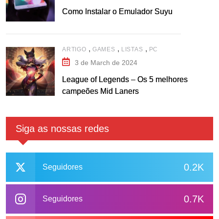
Como Instalar o Emulador Suyu
,
,
,
ARTIGO
GAMES
LISTAS
PC
3 de March de 2024
League of Legends – Os 5 melhores
campeões Mid Laners
Siga as nossas redes
0.2K
Seguidores
0.7K
Seguidores