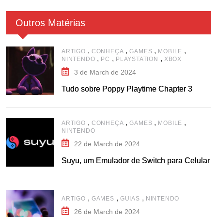
Outros Matérias
,
,
,
,
ARTIGO
CONHEÇA
GAMES
MOBILE
,
,
,
NINTENDO
PC
PLAYSTATION
XBOX
3 de March de 2024
Tudo sobre Poppy Playtime Chapter 3
,
,
,
,
ARTIGO
CONHEÇA
GAMES
MOBILE
NINTENDO
22 de March de 2024
Suyu, um Emulador de Switch para Celular
,
,
,
ARTIGO
GAMES
GUIAS
NINTENDO
26 de March de 2024