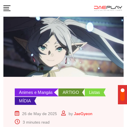
Skip
to
content
Animes e Mangás
ARTIGO
Listas
MÍDIA
26 de May de 2025
by
JaeGyeon
3 minutes read