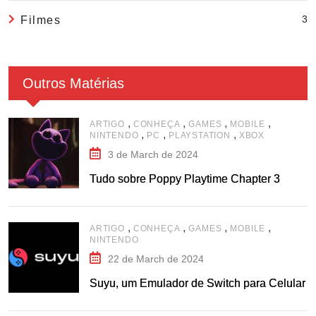
3
Filmes
Outros Matérias
,
,
,
,
ARTIGO
CONHEÇA
GAMES
MOBILE
,
,
,
NINTENDO
PC
PLAYSTATION
XBOX
3 de March de 2024
Tudo sobre Poppy Playtime Chapter 3
,
,
,
,
ARTIGO
CONHEÇA
GAMES
MOBILE
NINTENDO
22 de March de 2024
Suyu, um Emulador de Switch para Celular