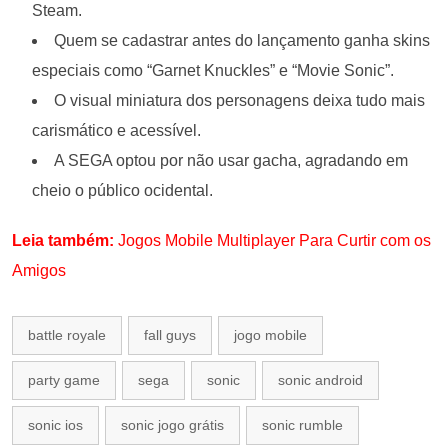
Steam.
Quem se cadastrar antes do lançamento ganha skins
especiais como “Garnet Knuckles” e “Movie Sonic”.
O visual miniatura dos personagens deixa tudo mais
carismático e acessível.
A SEGA optou por não usar gacha, agradando em
cheio o público ocidental.
Leia também:
Jogos Mobile Multiplayer Para Curtir com os
Amigos
battle royale
fall guys
jogo mobile
party game
sega
sonic
sonic android
sonic ios
sonic jogo grátis
sonic rumble