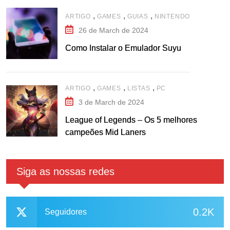
,
,
,
ARTIGO
GAMES
GUIAS
NINTENDO
26 de March de 2024
Como Instalar o Emulador Suyu
,
,
,
ARTIGO
GAMES
LISTAS
PC
3 de March de 2024
League of Legends – Os 5 melhores
campeões Mid Laners
Siga as nossas redes
0.2K
Seguidores