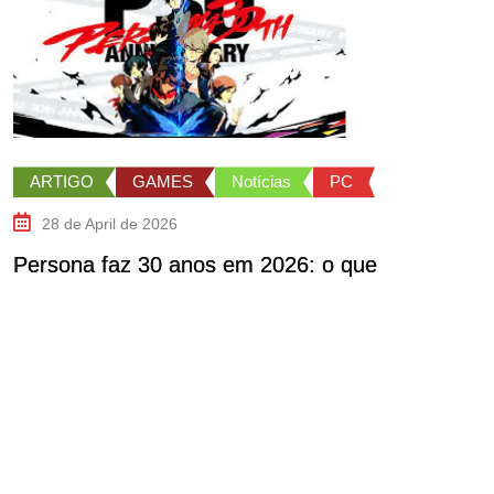
ARTIGO
GAMES
Notícias
PC
28 de April de 2026
Persona faz 30 anos em 2026: o que
J