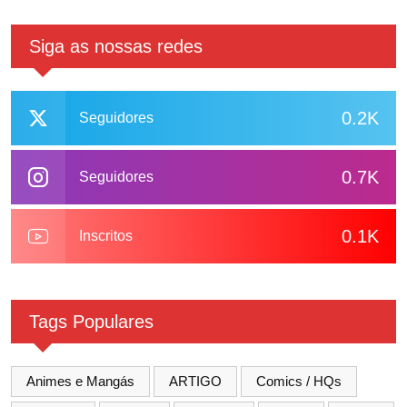
Siga as nossas redes
0.2K
Seguidores
0.7K
Seguidores
0.1K
Inscritos
Tags Populares
Animes e Mangás
ARTIGO
Comics / HQs