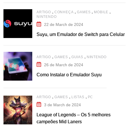
,
,
,
,
ARTIGO
CONHEÇA
GAMES
MOBILE
NINTENDO
22 de March de 2024
Suyu, um Emulador de Switch para Celular
,
,
,
ARTIGO
GAMES
GUIAS
NINTENDO
26 de March de 2024
Como Instalar o Emulador Suyu
,
,
,
ARTIGO
GAMES
LISTAS
PC
3 de March de 2024
League of Legends – Os 5 melhores
campeões Mid Laners