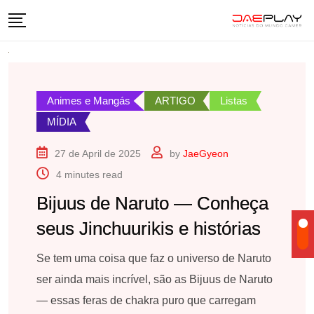
Skip
to
content
Animes e Mangás
ARTIGO
Listas
MÍDIA
27 de April de 2025
by
JaeGyeon
4 minutes read
Bijuus de Naruto — Conheça
seus Jinchuurikis e histórias
Se tem uma coisa que faz o universo de Naruto
ser ainda mais incrível, são as Bijuus de Naruto
— essas feras de chakra puro que carregam