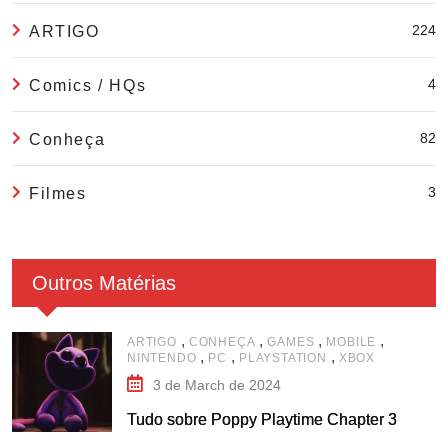
224
ARTIGO
4
Comics / HQs
82
Conheça
3
Filmes
Outros Matérias
,
,
,
,
ARTIGO
CONHEÇA
GAMES
MOBILE
,
,
,
NINTENDO
PC
PLAYSTATION
XBOX
3 de March de 2024
Tudo sobre Poppy Playtime Chapter 3