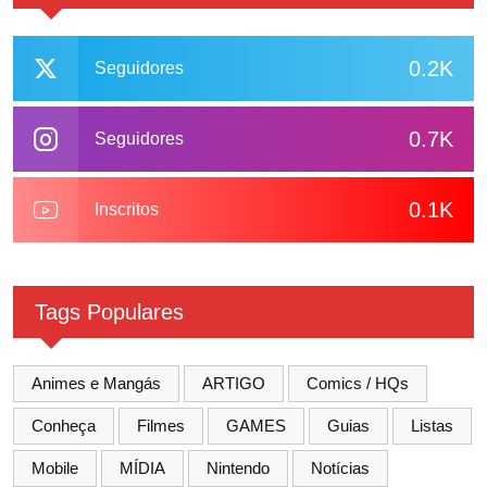
0.2K
Seguidores
0.7K
Seguidores
0.1K
Inscritos
Tags Populares
Animes e Mangás
ARTIGO
Comics / HQs
Conheça
Filmes
GAMES
Guias
Listas
Mobile
MÍDIA
Nintendo
Notícias