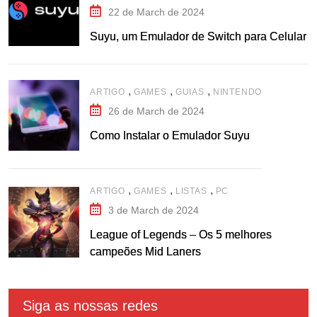
22 de March de 2024
Suyu, um Emulador de Switch para Celular
,
,
,
ARTIGO
GAMES
GUIAS
NINTENDO
26 de March de 2024
Como Instalar o Emulador Suyu
,
,
,
ARTIGO
GAMES
LISTAS
PC
3 de March de 2024
League of Legends – Os 5 melhores
campeões Mid Laners
Siga as nossas redes