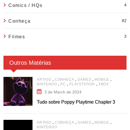
4
Comics / HQs
82
Conheça
3
Filmes
Outros Matérias
,
,
,
,
ARTIGO
CONHEÇA
GAMES
MOBILE
,
,
,
NINTENDO
PC
PLAYSTATION
XBOX
3 de March de 2024
Tudo sobre Poppy Playtime Chapter 3
,
,
,
,
ARTIGO
CONHEÇA
GAMES
MOBILE
NINTENDO