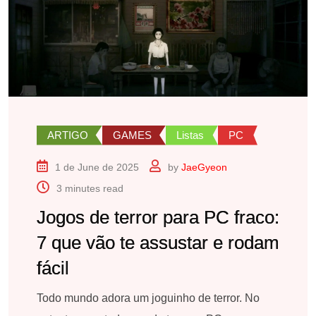
ARTIGO
GAMES
Listas
PC
1 de June de 2025
by
JaeGyeon
3 minutes read
Jogos de terror para PC fraco:
7 que vão te assustar e rodam
fácil
Todo mundo adora um joguinho de terror. No