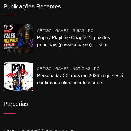
Publicações Recentes
,
,
,
ARTIGO
GAMES
GUIAS
PC
Poppy Playtime Chapter 5: puzzles
principais (passo a passo) — sem
enrolação
,
,
,
ARTIGO
GAMES
NOTÍCIAS
PC
Persona faz 30 anos em 2026: o que está
confirmado oficialmente e onde
acompanhar
Parcerias
Email:
guilherme@jaeplay.com.br