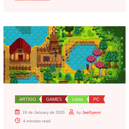
ARTIGO
GAMES
Listas
PC
24 de January de 2025
by
JaeGyeon
4 minutes read