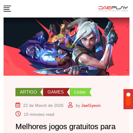
Skip
to
content
ARTIGO
GAMES
Listas
22 de March de 2026
by
JaeGyeon
10 minutes read
Melhores jogos gratuitos para