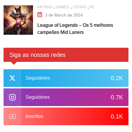
,
,
,
ARTIGO
GAMES
LISTAS
PC
3 de March de 2024
League of Legends – Os 5 melhores
campeões Mid Laners
Siga as nossas redes
0.2K
Seguidores
0.7K
Seguidores
0.1K
Inscritos