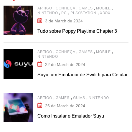
,
,
,
,
ARTIGO
CONHEÇA
GAMES
MOBILE
,
,
,
NINTENDO
PC
PLAYSTATION
XBOX
3 de March de 2024
Tudo sobre Poppy Playtime Chapter 3
,
,
,
,
ARTIGO
CONHEÇA
GAMES
MOBILE
NINTENDO
22 de March de 2024
Suyu, um Emulador de Switch para Celular
,
,
,
ARTIGO
GAMES
GUIAS
NINTENDO
26 de March de 2024
Como Instalar o Emulador Suyu