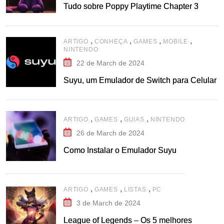
Tudo sobre Poppy Playtime Chapter 3
,
,
,
,
ARTIGO
CONHEÇA
GAMES
MOBILE
NINTENDO
22 de March de 2024
Suyu, um Emulador de Switch para Celular
,
,
,
ARTIGO
GAMES
GUIAS
NINTENDO
26 de March de 2024
Como Instalar o Emulador Suyu
,
,
,
ARTIGO
GAMES
LISTAS
PC
3 de March de 2024
League of Legends – Os 5 melhores