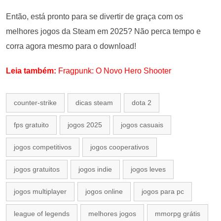
Então, está pronto para se divertir de graça com os
melhores jogos da Steam em 2025? Não perca tempo e
corra agora mesmo para o download!
Leia também:
Fragpunk: O Novo Hero Shooter
counter-strike
dicas steam
dota 2
fps gratuito
jogos 2025
jogos casuais
jogos competitivos
jogos cooperativos
jogos gratuitos
jogos indie
jogos leves
jogos multiplayer
jogos online
jogos para pc
league of legends
melhores jogos
mmorpg grátis