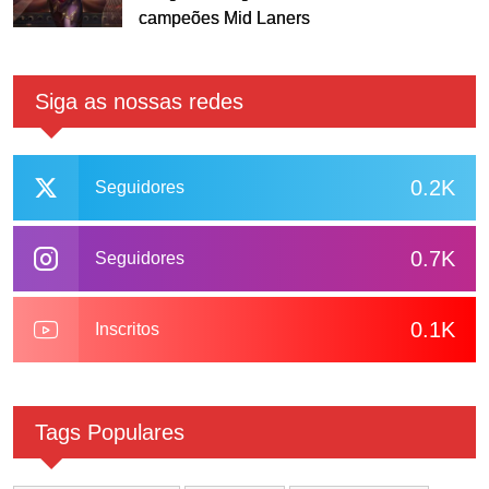
campeões Mid Laners
Siga as nossas redes
0.2K
Seguidores
0.7K
Seguidores
0.1K
Inscritos
Tags Populares