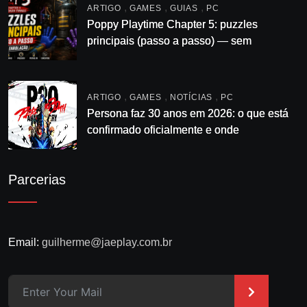
,
,
,
ARTIGO
GAMES
GUIAS
PC
Poppy Playtime Chapter 5: puzzles
principais (passo a passo) — sem
enrolação
,
,
,
ARTIGO
GAMES
NOTÍCIAS
PC
Persona faz 30 anos em 2026: o que está
confirmado oficialmente e onde
acompanhar
Parcerias
Email:
guilherme@jaeplay.com.br
>