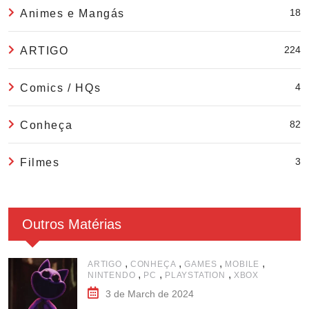
18
Animes e Mangás
224
ARTIGO
4
Comics / HQs
82
Conheça
3
Filmes
Outros Matérias
,
,
,
,
ARTIGO
CONHEÇA
GAMES
MOBILE
,
,
,
NINTENDO
PC
PLAYSTATION
XBOX
3 de March de 2024