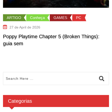
ARTIGO
Conheça
GAMES
PC
27 de April de 2026
Poppy Playtime Chapter 5 (Broken Things):
M
guia sem
u
Categorias