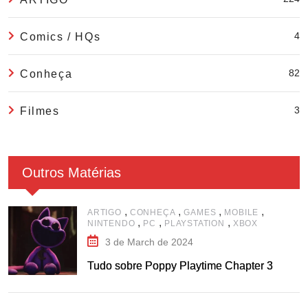
4
Comics / HQs
82
Conheça
3
Filmes
Outros Matérias
,
,
,
,
ARTIGO
CONHEÇA
GAMES
MOBILE
,
,
,
NINTENDO
PC
PLAYSTATION
XBOX
3 de March de 2024
Tudo sobre Poppy Playtime Chapter 3