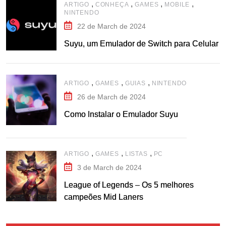
,
,
,
,
ARTIGO
CONHEÇA
GAMES
MOBILE
NINTENDO
22 de March de 2024
Suyu, um Emulador de Switch para Celular
,
,
,
ARTIGO
GAMES
GUIAS
NINTENDO
26 de March de 2024
Como Instalar o Emulador Suyu
,
,
,
ARTIGO
GAMES
LISTAS
PC
3 de March de 2024
League of Legends – Os 5 melhores
campeões Mid Laners