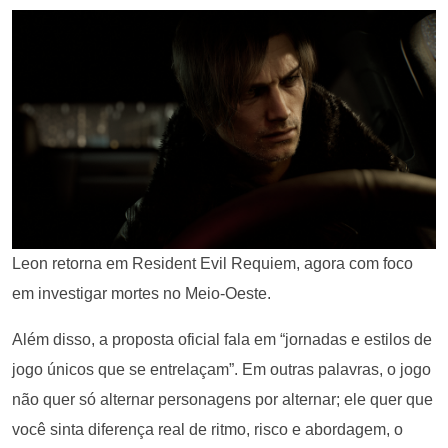
Leon retorna em Resident Evil Requiem, agora com foco
em investigar mortes no Meio-Oeste.
Além disso, a proposta oficial fala em “jornadas e estilos de
jogo únicos que se entrelaçam”. Em outras palavras, o jogo
não quer só alternar personagens por alternar; ele quer que
você sinta diferença real de ritmo, risco e abordagem, o