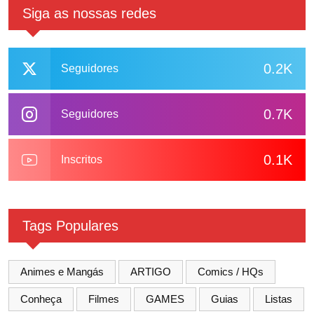
Siga as nossas redes
0.2K
Seguidores
0.7K
Seguidores
0.1K
Inscritos
Tags Populares
Animes e Mangás
ARTIGO
Comics / HQs
Conheça
Filmes
GAMES
Guias
Listas