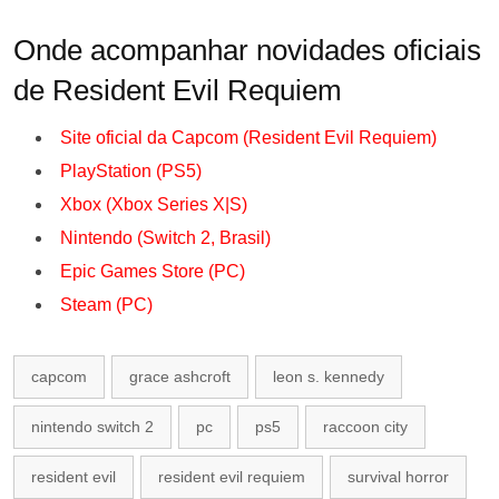
Onde acompanhar novidades oficiais
de Resident Evil Requiem
Site oficial da Capcom (Resident Evil Requiem)
PlayStation (PS5)
Xbox (Xbox Series X|S)
Nintendo (Switch 2, Brasil)
Epic Games Store (PC)
Steam (PC)
capcom
grace ashcroft
leon s. kennedy
nintendo switch 2
pc
ps5
raccoon city
resident evil
resident evil requiem
survival horror