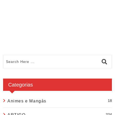
C
Categorias
18
Animes e Mangás
224
ARTIGO