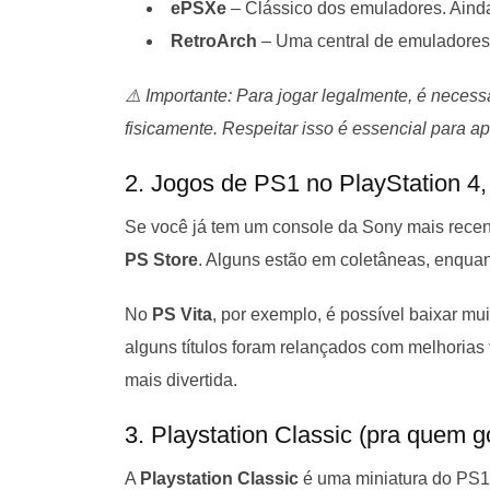
ePSXe
– Clássico dos emuladores. Aind
RetroArch
– Uma central de emuladores 
⚠️ Importante: Para jogar legalmente, é necess
fisicamente. Respeitar isso é essencial para ap
2. Jogos de PS1 no PlayStation 4
Se você já tem um console da Sony mais recente
PS Store
. Alguns estão em coletâneas, enqua
No
PS Vita
, por exemplo, é possível baixar mu
alguns títulos foram relançados com melhorias v
mais divertida.
3. Playstation Classic (pra quem g
A
Playstation Classic
é uma miniatura do PS1 