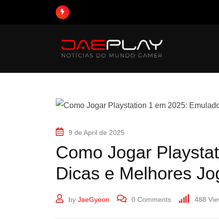
9 de April de 2025
Como Jogar Playstat
Dicas e Melhores Jo
by
JaeGyeon
0
Comments
488
Vie