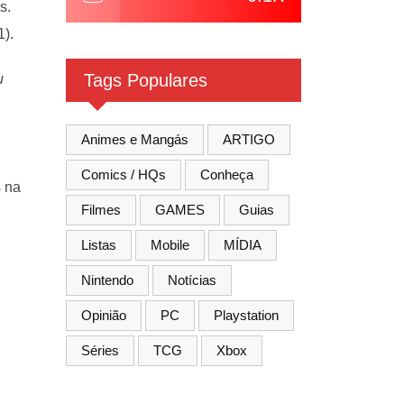
s.
1).
Tags Populares
u
Animes e Mangás
ARTIGO
Comics / HQs
Conheça
s na
Filmes
GAMES
Guias
Listas
Mobile
MÍDIA
Nintendo
Notícias
Opinião
PC
Playstation
Séries
TCG
Xbox