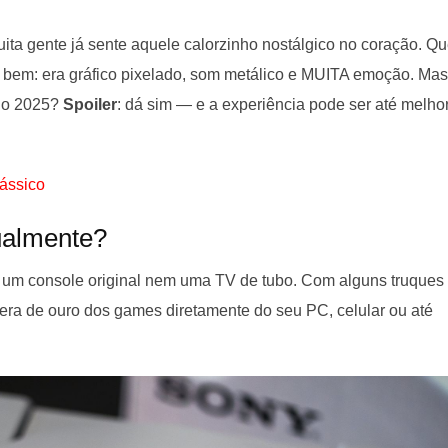
uita gente já sente aquele calorzinho nostálgico no coração. Q
e bem: era gráfico pixelado, som metálico e MUITA emoção. Mas
eno 2025?
Spoiler
: dá sim — e a experiência pode ser até melho
lássico
tualmente?
r um console original nem uma TV de tubo. Com alguns truques
 era de ouro dos games diretamente do seu PC, celular ou até