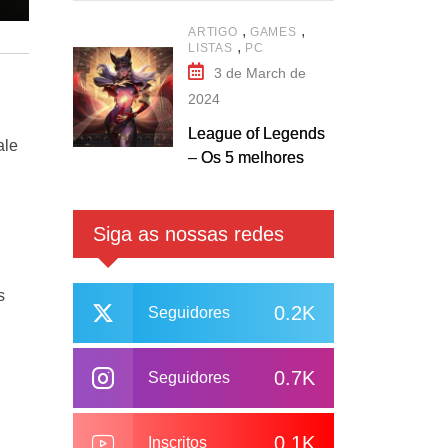
,
,
ARTIGO
GAMES
,
LISTAS
PC
3 de March de
2024
League of Legends
ale
– Os 5 melhores
campeões Mid
Laners
Siga as nossas redes
s
0.2K
Seguidores
0.7K
Seguidores
0.1K
Inscritos