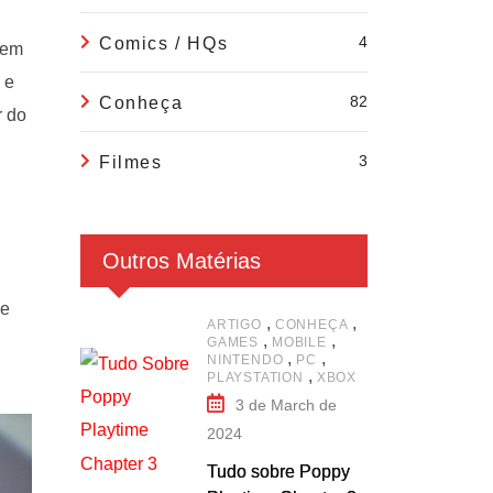
4
Comics / HQs
uem
 e
82
Conheça
r do
3
Filmes
Outros Matérias
 e
,
,
ARTIGO
CONHEÇA
,
,
GAMES
MOBILE
,
,
NINTENDO
PC
,
PLAYSTATION
XBOX
3 de March de
2024
Tudo sobre Poppy