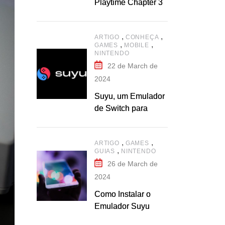
Playtime Chapter 3
,
,
ARTIGO
CONHEÇA
,
,
GAMES
MOBILE
NINTENDO
22 de March de
2024
Suyu, um Emulador
de Switch para
Celular
,
,
ARTIGO
GAMES
,
GUIAS
NINTENDO
26 de March de
2024
Como Instalar o
Emulador Suyu