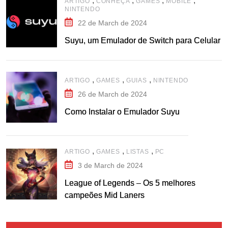
,
,
,
,
ARTIGO
CONHEÇA
GAMES
MOBILE
NINTENDO
22 de March de 2024
Suyu, um Emulador de Switch para Celular
,
,
,
ARTIGO
GAMES
GUIAS
NINTENDO
26 de March de 2024
Como Instalar o Emulador Suyu
,
,
,
ARTIGO
GAMES
LISTAS
PC
3 de March de 2024
League of Legends – Os 5 melhores
campeões Mid Laners