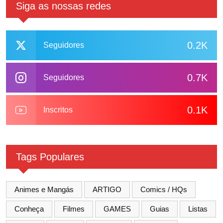
Siga as nossas redes
0.2K
Seguidores
0.7K
Seguidores
0.1K
Inscritos
Tags Populares
Animes e Mangás
ARTIGO
Comics / HQs
Conheça
Filmes
GAMES
Guias
Listas