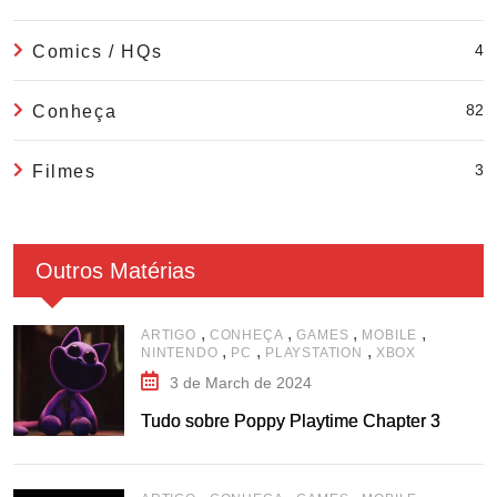
4
Comics / HQs
82
Conheça
3
Filmes
Outros Matérias
,
,
,
,
ARTIGO
CONHEÇA
GAMES
MOBILE
,
,
,
NINTENDO
PC
PLAYSTATION
XBOX
3 de March de 2024
Tudo sobre Poppy Playtime Chapter 3