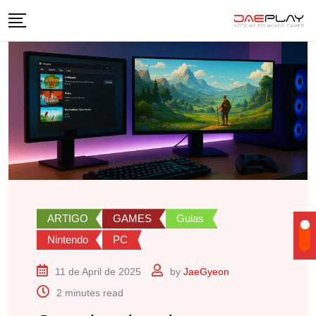
Skip
to
content
ARTIGO
GAMES
Guias
Nintendo
PC
11 de April de 2025
by
JaeGyeon
2 minutes read