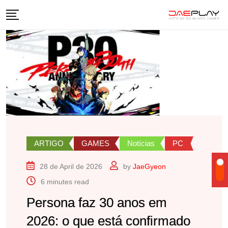
Skip
to
content
ARTIGO
GAMES
Notícias
PC
28 de April de 2026
by
JaeGyeon
6 minutes read
Persona faz 30 anos em
2026: o que está confirmado