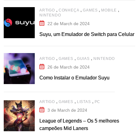
,
,
,
,
ARTIGO
CONHEÇA
GAMES
MOBILE
NINTENDO
22 de March de 2024
Suyu, um Emulador de Switch para Celular
,
,
,
ARTIGO
GAMES
GUIAS
NINTENDO
26 de March de 2024
Como Instalar o Emulador Suyu
,
,
,
ARTIGO
GAMES
LISTAS
PC
3 de March de 2024
League of Legends – Os 5 melhores
campeões Mid Laners