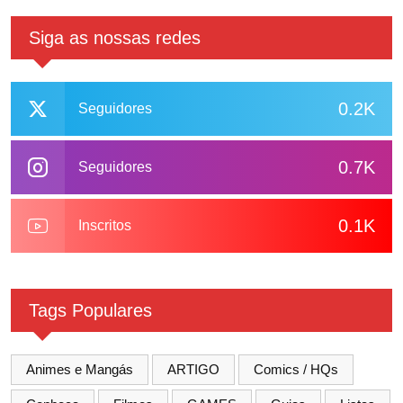
Siga as nossas redes
0.2K
Seguidores
0.7K
Seguidores
0.1K
Inscritos
Tags Populares
Animes e Mangás
ARTIGO
Comics / HQs