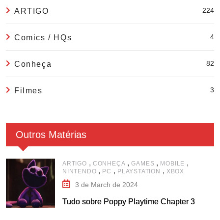
224
ARTIGO
4
Comics / HQs
82
Conheça
3
Filmes
Outros Matérias
,
,
,
,
ARTIGO
CONHEÇA
GAMES
MOBILE
,
,
,
NINTENDO
PC
PLAYSTATION
XBOX
3 de March de 2024
Tudo sobre Poppy Playtime Chapter 3