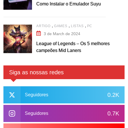
Como Instalar o Emulador Suyu
,
,
,
ARTIGO
GAMES
LISTAS
PC
3 de March de 2024
League of Legends – Os 5 melhores
campeões Mid Laners
Siga as nossas redes
0.2K
Seguidores
0.7K
Seguidores