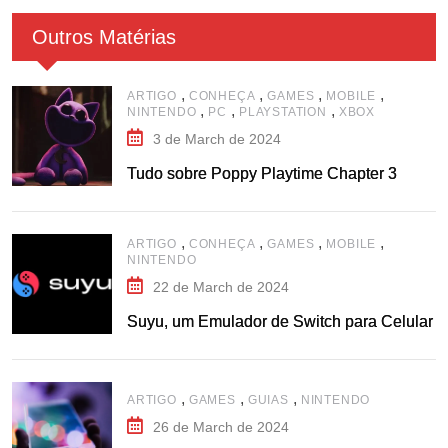
Outros Matérias
,
,
,
,
ARTIGO
CONHEÇA
GAMES
MOBILE
,
,
,
NINTENDO
PC
PLAYSTATION
XBOX
3 de March de 2024
Tudo sobre Poppy Playtime Chapter 3
,
,
,
,
ARTIGO
CONHEÇA
GAMES
MOBILE
NINTENDO
22 de March de 2024
Suyu, um Emulador de Switch para Celular
,
,
,
ARTIGO
GAMES
GUIAS
NINTENDO
26 de March de 2024