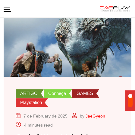
Skip
to
content
ARTIGO
Conheça
GAMES
Playstation
7 de February de 2025
by
JaeGyeon
4 minutes read