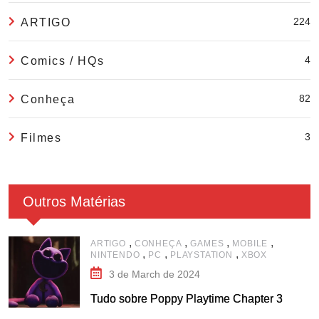
224
ARTIGO
4
Comics / HQs
82
Conheça
3
Filmes
Outros Matérias
,
,
,
,
ARTIGO
CONHEÇA
GAMES
MOBILE
,
,
,
NINTENDO
PC
PLAYSTATION
XBOX
3 de March de 2024
Tudo sobre Poppy Playtime Chapter 3