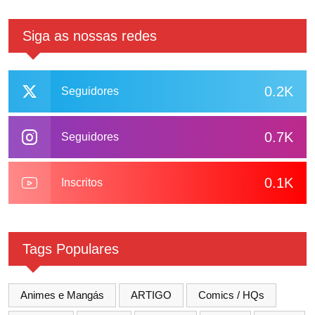
Siga as nossas redes
0.2K
Seguidores
0.7K
Seguidores
0.1K
Inscritos
Tags Populares
Animes e Mangás
ARTIGO
Comics / HQs