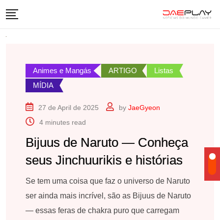
Skip
to
content
Animes e Mangás
ARTIGO
Listas
MÍDIA
27 de April de 2025
by
JaeGyeon
4 minutes read
Bijuus de Naruto — Conheça
seus Jinchuurikis e histórias
Se tem uma coisa que faz o universo de Naruto
ser ainda mais incrível, são as Bijuus de Naruto
— essas feras de chakra puro que carregam