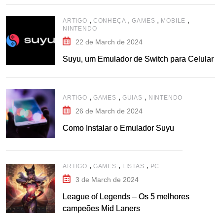
,
,
,
,
ARTIGO
CONHEÇA
GAMES
MOBILE
NINTENDO
22 de March de 2024
Suyu, um Emulador de Switch para Celular
,
,
,
ARTIGO
GAMES
GUIAS
NINTENDO
26 de March de 2024
Como Instalar o Emulador Suyu
,
,
,
ARTIGO
GAMES
LISTAS
PC
3 de March de 2024
League of Legends – Os 5 melhores
campeões Mid Laners