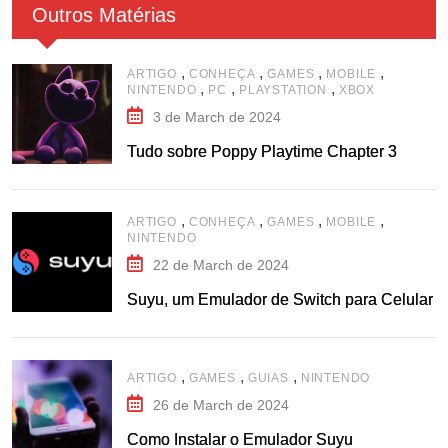
Outros Matérias
,
,
,
,
ARTIGO
CONHEÇA
GAMES
MOBILE
,
,
,
NINTENDO
PC
PLAYSTATION
XBOX
3 de March de 2024
Tudo sobre Poppy Playtime Chapter 3
,
,
,
,
ARTIGO
CONHEÇA
GAMES
MOBILE
NINTENDO
22 de March de 2024
Suyu, um Emulador de Switch para Celular
,
,
,
ARTIGO
GAMES
GUIAS
NINTENDO
26 de March de 2024
Como Instalar o Emulador Suyu