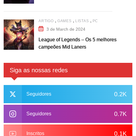
,
,
,
ARTIGO
GAMES
LISTAS
PC
3 de March de 2024
League of Legends – Os 5 melhores
campeões Mid Laners
Siga as nossas redes
0.2K
Seguidores
0.7K
Seguidores
0.1K
Inscritos