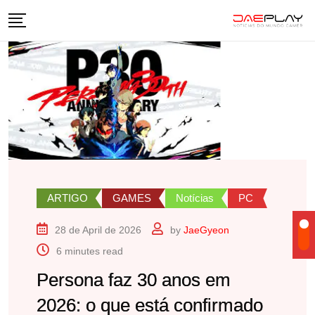
Skip
to
content
ARTIGO
GAMES
Notícias
PC
28 de April de 2026
by
JaeGyeon
6 minutes read
Persona faz 30 anos em
2026: o que está confirmado