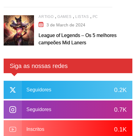
,
,
,
ARTIGO
GAMES
LISTAS
PC
3 de March de 2024
League of Legends – Os 5 melhores
campeões Mid Laners
Siga as nossas redes
0.2K
Seguidores
0.7K
Seguidores
0.1K
Inscritos