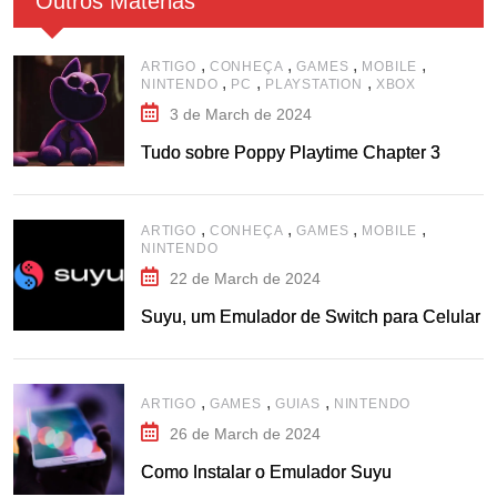
Outros Matérias
,
,
,
,
ARTIGO
CONHEÇA
GAMES
MOBILE
,
,
,
NINTENDO
PC
PLAYSTATION
XBOX
3 de March de 2024
Tudo sobre Poppy Playtime Chapter 3
,
,
,
,
ARTIGO
CONHEÇA
GAMES
MOBILE
NINTENDO
22 de March de 2024
Suyu, um Emulador de Switch para Celular
,
,
,
ARTIGO
GAMES
GUIAS
NINTENDO
26 de March de 2024
Como Instalar o Emulador Suyu