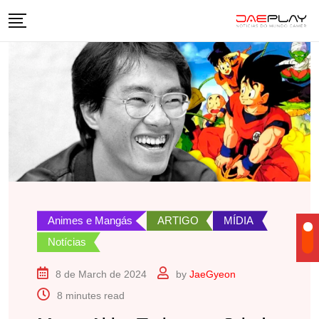
Skip
to
content
Animes e Mangás
ARTIGO
MÍDIA
Notícias
8 de March de 2024
by
JaeGyeon
8 minutes read