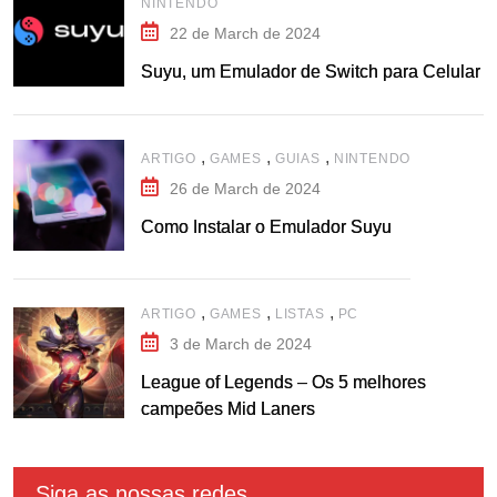
NINTENDO
22 de March de 2024
Suyu, um Emulador de Switch para Celular
,
,
,
ARTIGO
GAMES
GUIAS
NINTENDO
26 de March de 2024
Como Instalar o Emulador Suyu
,
,
,
ARTIGO
GAMES
LISTAS
PC
3 de March de 2024
League of Legends – Os 5 melhores
campeões Mid Laners
Siga as nossas redes