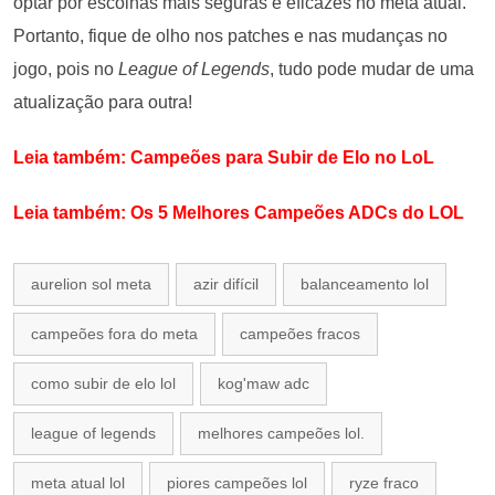
optar por escolhas mais seguras e eficazes no meta atual.
Portanto, fique de olho nos patches e nas mudanças no
jogo, pois no
League of Legends
, tudo pode mudar de uma
atualização para outra!
Leia também: Campeões para Subir de Elo no LoL
Leia também: Os 5 Melhores Campeões ADCs do LOL
aurelion sol meta
azir difícil
balanceamento lol
campeões fora do meta
campeões fracos
como subir de elo lol
kog'maw adc
league of legends
melhores campeões lol.
meta atual lol
piores campeões lol
ryze fraco