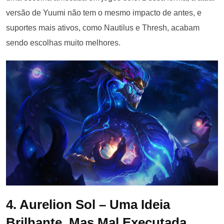
versão de Yuumi não tem o mesmo impacto de antes, e
suportes mais ativos, como Nautilus e Thresh, acabam
sendo escolhas muito melhores.
4. Aurelion Sol – Uma Ideia
Brilhante, Mas Mal Executada