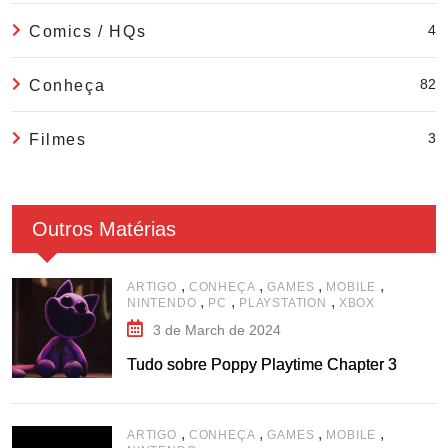
4
Comics / HQs
82
Conheça
3
Filmes
Outros Matérias
,
,
,
,
ARTIGO
CONHEÇA
GAMES
MOBILE
,
,
,
NINTENDO
PC
PLAYSTATION
XBOX
3 de March de 2024
Tudo sobre Poppy Playtime Chapter 3
,
,
,
,
ARTIGO
CONHEÇA
GAMES
MOBILE