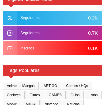
0.2K
Seguidores
0.7K
Seguidores
0.1K
Inscritos
Tags Populares
Animes e Mangás
ARTIGO
Comics / HQs
Conheça
Filmes
GAMES
Guias
Listas
Mobile
MÍDIA
Nintendo
Notícias