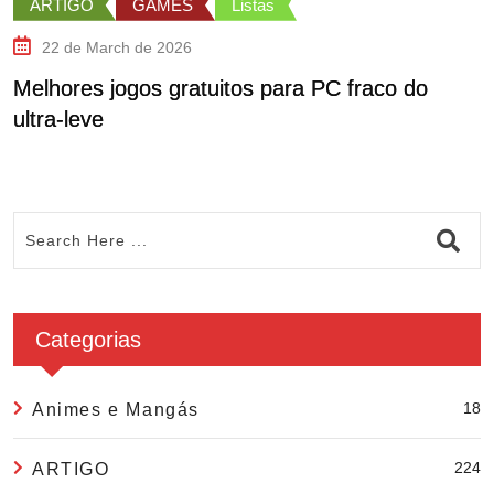
ARTIGO
GAMES
Listas
22 de March de 2026
Melhores jogos gratuitos para PC fraco do
C
ultra-leve
C
Categorias
18
Animes e Mangás
224
ARTIGO