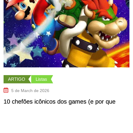
ARTIGO
Listas
5 de March de 2026
10 chefões icônicos dos games (e por que
M