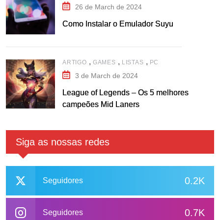
26 de March de 2024
Como Instalar o Emulador Suyu
,
,
,
ARTIGO
GAMES
LISTAS
PC
3 de March de 2024
League of Legends – Os 5 melhores
campeões Mid Laners
Siga as nossas redes
0.2K
Seguidores
0.7K
Seguidores