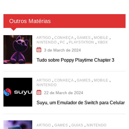
Outros Matérias
,
,
,
,
ARTIGO
CONHEÇA
GAMES
MOBILE
,
,
,
NINTENDO
PC
PLAYSTATION
XBOX
3 de March de 2024
Tudo sobre Poppy Playtime Chapter 3
,
,
,
,
ARTIGO
CONHEÇA
GAMES
MOBILE
NINTENDO
22 de March de 2024
Suyu, um Emulador de Switch para Celular
,
,
,
ARTIGO
GAMES
GUIAS
NINTENDO