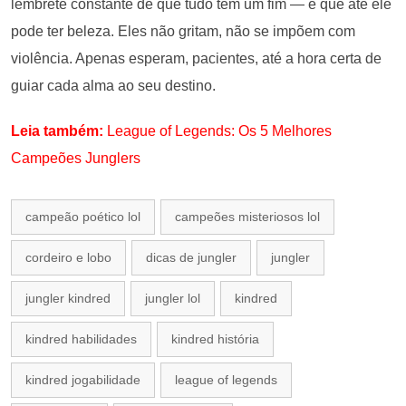
lembrete constante de que tudo tem um fim — e que até ele
pode ter beleza. Eles não gritam, não se impõem com
violência. Apenas esperam, pacientes, até a hora certa de
guiar cada alma ao seu destino.
Leia também:
League of Legends: Os 5 Melhores
Campeões Junglers
campeão poético lol
campeões misteriosos lol
cordeiro e lobo
dicas de jungler
jungler
jungler kindred
jungler lol
kindred
kindred habilidades
kindred história
kindred jogabilidade
league of legends