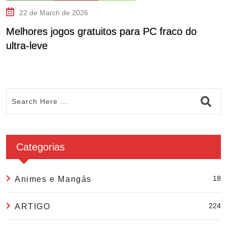
22 de March de 2026
Melhores jogos gratuitos para PC fraco do
C
ultra-leve
C
Categorias
18
Animes e Mangás
224
ARTIGO