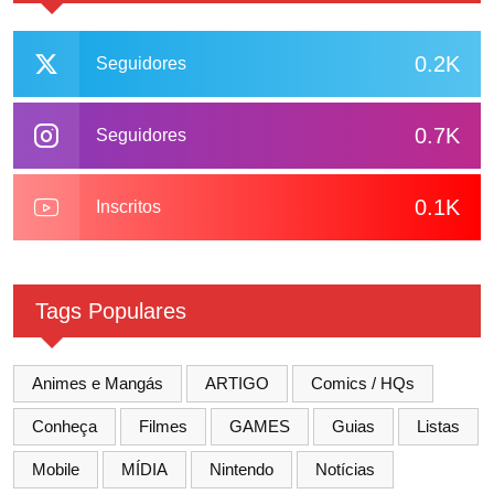
0.2K
Seguidores
0.7K
Seguidores
0.1K
Inscritos
Tags Populares
Animes e Mangás
ARTIGO
Comics / HQs
Conheça
Filmes
GAMES
Guias
Listas
Mobile
MÍDIA
Nintendo
Notícias