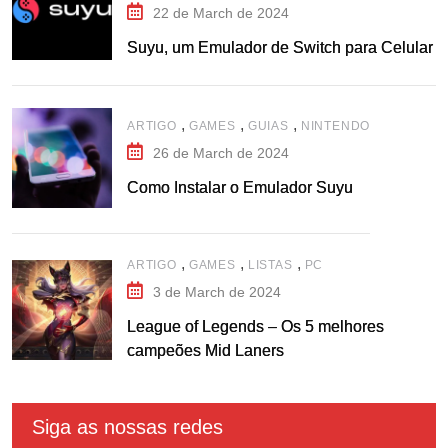
22 de March de 2024
Suyu, um Emulador de Switch para Celular
,
,
,
ARTIGO
GAMES
GUIAS
NINTENDO
26 de March de 2024
Como Instalar o Emulador Suyu
,
,
,
ARTIGO
GAMES
LISTAS
PC
3 de March de 2024
League of Legends – Os 5 melhores
campeões Mid Laners
Siga as nossas redes