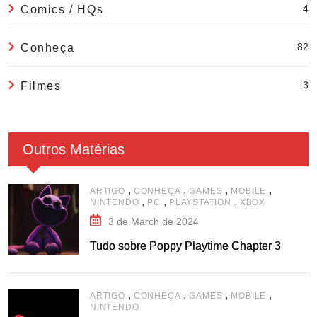
4
Comics / HQs
82
Conheça
3
Filmes
Outros Matérias
,
,
,
,
ARTIGO
CONHEÇA
GAMES
MOBILE
,
,
,
NINTENDO
PC
PLAYSTATION
XBOX
3 de March de 2024
Tudo sobre Poppy Playtime Chapter 3
,
,
,
,
ARTIGO
CONHEÇA
GAMES
MOBILE
NINTENDO