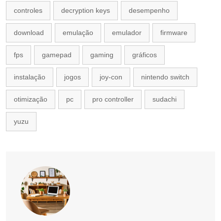
controles
decryption keys
desempenho
download
emulação
emulador
firmware
fps
gamepad
gaming
gráficos
instalação
jogos
joy-con
nintendo switch
otimização
pc
pro controller
sudachi
yuzu