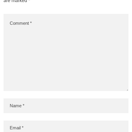
are marked
*