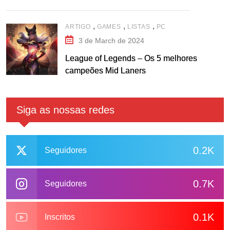
,
,
,
ARTIGO
GAMES
LISTAS
PC
3 de March de 2024
League of Legends – Os 5 melhores
campeões Mid Laners
Siga as nossas redes
0.2K
Seguidores
0.7K
Seguidores
0.1K
Inscritos