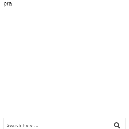
pra
P
P