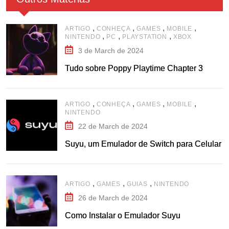
,
,
,
,
ARTIGO
CONHEÇA
GAMES
MOBILE
,
,
,
NINTENDO
PC
PLAYSTATION
XBOX
3 de March de 2024
Tudo sobre Poppy Playtime Chapter 3
,
,
,
,
ARTIGO
CONHEÇA
GAMES
MOBILE
NINTENDO
22 de March de 2024
Suyu, um Emulador de Switch para Celular
,
,
,
ARTIGO
GAMES
GUIAS
NINTENDO
26 de March de 2024
Como Instalar o Emulador Suyu