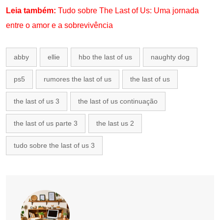
Leia também:
Tudo sobre The Last of Us: Uma jornada
entre o amor e a sobrevivência
abby
ellie
hbo the last of us
naughty dog
ps5
rumores the last of us
the last of us
the last of us 3
the last of us continuação
the last of us parte 3
the last us 2
tudo sobre the last of us 3