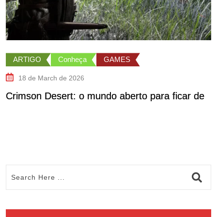
ARTIGO
Conheça
GAMES
18 de March de 2026
Crimson Desert: o mundo aberto para ficar de
M
c