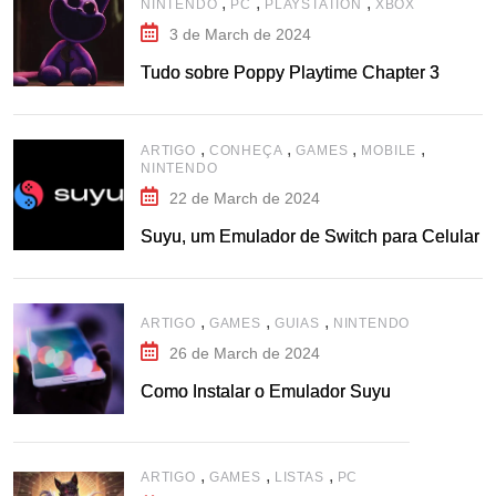
,
,
,
NINTENDO
PC
PLAYSTATION
XBOX
3 de March de 2024
Tudo sobre Poppy Playtime Chapter 3
,
,
,
,
ARTIGO
CONHEÇA
GAMES
MOBILE
NINTENDO
22 de March de 2024
Suyu, um Emulador de Switch para Celular
,
,
,
ARTIGO
GAMES
GUIAS
NINTENDO
26 de March de 2024
Como Instalar o Emulador Suyu
,
,
,
ARTIGO
GAMES
LISTAS
PC