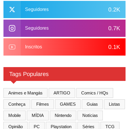
0.2K
Seguidores
0.7K
Seguidores
0.1K
Inscritos
Tags Populares
Animes e Mangás
ARTIGO
Comics / HQs
Conheça
Filmes
GAMES
Guias
Listas
Mobile
MÍDIA
Nintendo
Notícias
Opinião
PC
Playstation
Séries
TCG