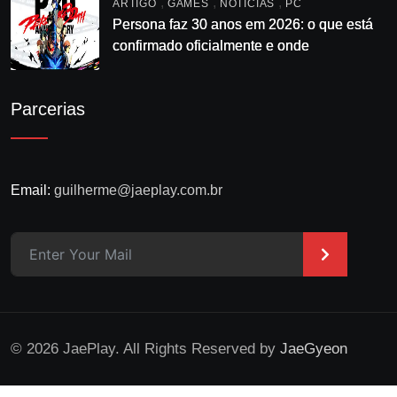
,
,
,
ARTIGO
GAMES
NOTÍCIAS
PC
Persona faz 30 anos em 2026: o que está
confirmado oficialmente e onde
acompanhar
Parcerias
Email:
guilherme@jaeplay.com.br
>
© 2026 JaePlay. All Rights Reserved by
JaeGyeon