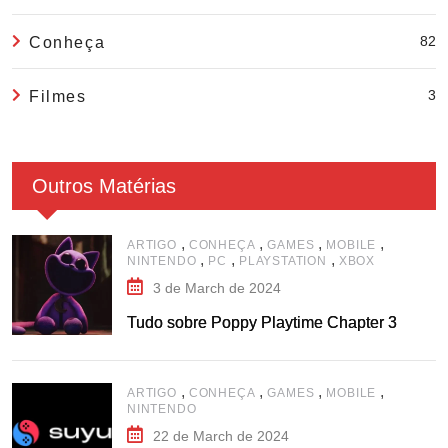
82
Conheça
3
Filmes
Outros Matérias
,
,
,
,
ARTIGO
CONHEÇA
GAMES
MOBILE
,
,
,
NINTENDO
PC
PLAYSTATION
XBOX
3 de March de 2024
Tudo sobre Poppy Playtime Chapter 3
,
,
,
,
ARTIGO
CONHEÇA
GAMES
MOBILE
NINTENDO
22 de March de 2024