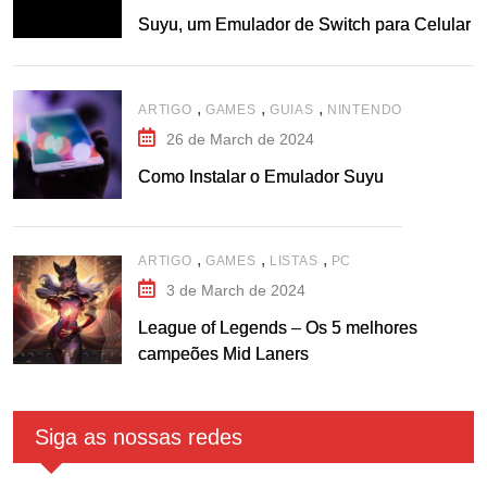
Suyu, um Emulador de Switch para Celular
,
,
,
ARTIGO
GAMES
GUIAS
NINTENDO
26 de March de 2024
Como Instalar o Emulador Suyu
,
,
,
ARTIGO
GAMES
LISTAS
PC
3 de March de 2024
League of Legends – Os 5 melhores
campeões Mid Laners
Siga as nossas redes