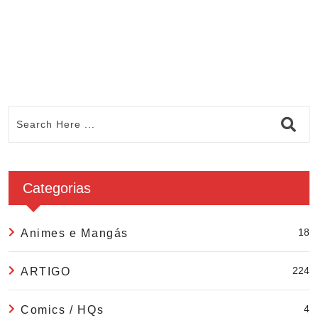
C
Categorias
18
Animes e Mangás
224
ARTIGO
4
Comics / HQs