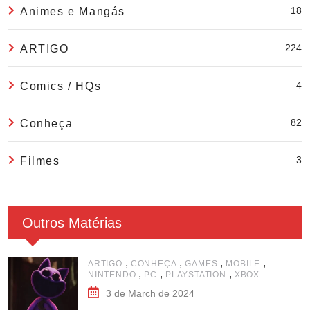
18
Animes e Mangás
224
ARTIGO
4
Comics / HQs
82
Conheça
3
Filmes
Outros Matérias
,
,
,
,
ARTIGO
CONHEÇA
GAMES
MOBILE
,
,
,
NINTENDO
PC
PLAYSTATION
XBOX
3 de March de 2024