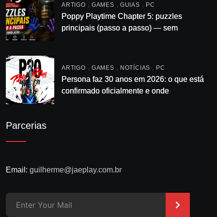
,
,
,
ARTIGO
GAMES
GUIAS
PC
Poppy Playtime Chapter 5: puzzles
principais (passo a passo) — sem
enrolação
,
,
,
ARTIGO
GAMES
NOTÍCIAS
PC
Persona faz 30 anos em 2026: o que está
confirmado oficialmente e onde
acompanhar
Parcerias
Email:
guilherme@jaeplay.com.br
>