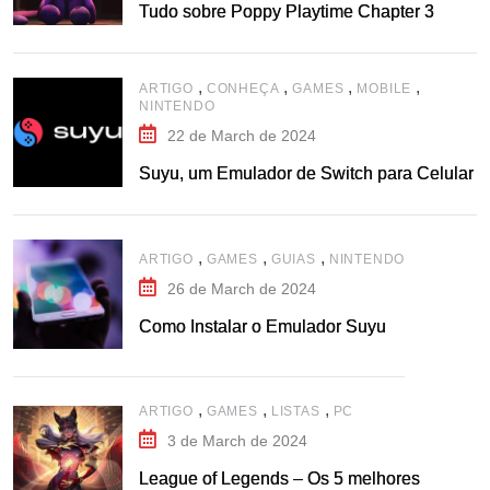
Tudo sobre Poppy Playtime Chapter 3
,
,
,
,
ARTIGO
CONHEÇA
GAMES
MOBILE
NINTENDO
22 de March de 2024
Suyu, um Emulador de Switch para Celular
,
,
,
ARTIGO
GAMES
GUIAS
NINTENDO
26 de March de 2024
Como Instalar o Emulador Suyu
,
,
,
ARTIGO
GAMES
LISTAS
PC
3 de March de 2024
League of Legends – Os 5 melhores