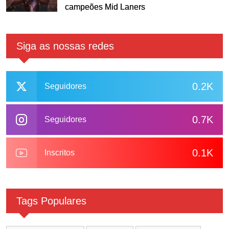
campeões Mid Laners
Siga as nossas redes
0.2K
Seguidores
0.7K
Seguidores
0.1K
Inscritos
Tags Populares