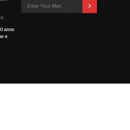
asso a
>
m
,
ES
30 anos
ue está
e onde