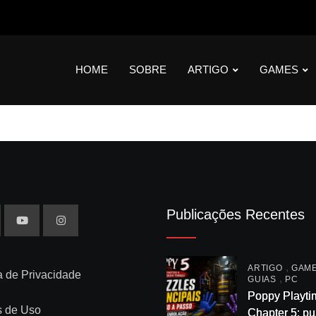
HOME
SOBRE
ARTIGO
GAMES
Publicações Recentes
,
ARTIGO
GAM
ca de Privacidade
,
GUIAS
PC
Poppy Playti
s de Uso
Chapter 5: pu