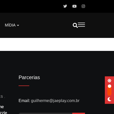
MÍDIA
Parcerias
,
ES
Email:
guilherme@jaeplay.com.br
me
zzles