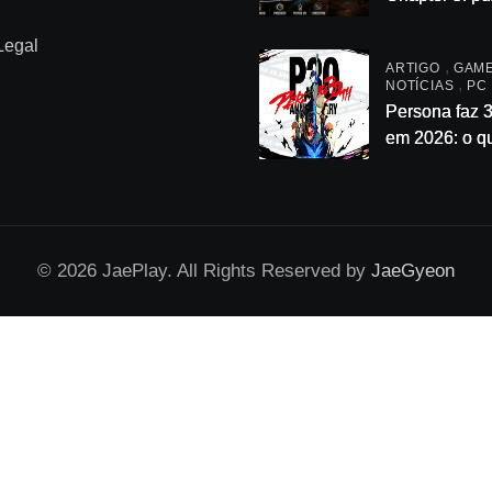
principais (p
Legal
passo) — se
,
ARTIGO
GAM
enrolação
,
NOTÍCIAS
PC
Persona faz 
em 2026: o q
confirmado
oficialmente 
acompanhar
© 2026 JaePlay. All Rights Reserved by
JaeGyeon