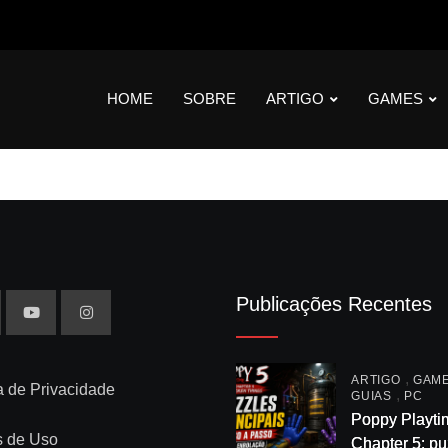
HOME
SOBRE
ARTIGO
GAMES
Publicações Recentes
,
ARTIGO
GAM
ca de Privacidade
,
GUIAS
PC
Poppy Playti
s de Uso
Chapter 5: pu