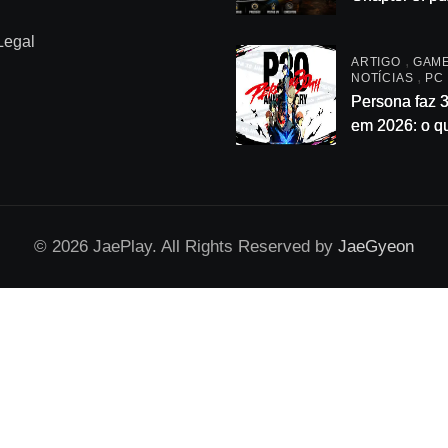
principais (p
Legal
passo) — se
,
ARTIGO
GAM
enrolação
,
NOTÍCIAS
PC
Persona faz 
em 2026: o q
confirmado
oficialmente 
acompanhar
© 2026 JaePlay. All Rights Reserved by
JaeGyeon