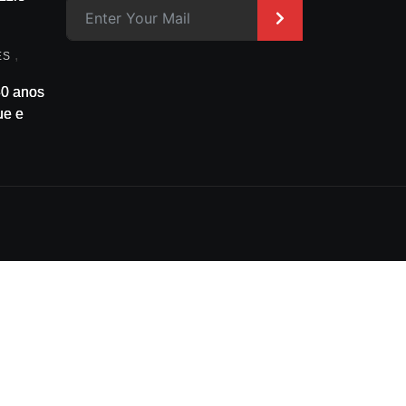
asso a
>
m
,
ES
30 anos
ue está
e onde