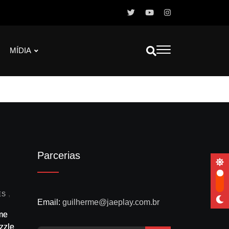
MÍDIA
Parcerias
,
ES
Email:
guilherme@jaeplay.com.br
me
zzles